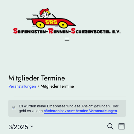
Mitglieder Termine
Veranstaltungen
Mitglieder Termine
Veranstaltungen
Es wurden keine Ergebnisse für diese Ansicht gefunden. Hier
Hinweis
geht es zu den
nächsten bevorstehenden Veranstaltungen
.
Veransta
Ver
3/2025
Suche
Monat
Suche
Ans